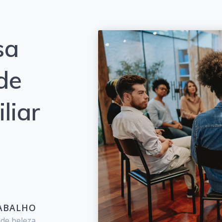
sa
de
liar
RABALHO
de beleza.