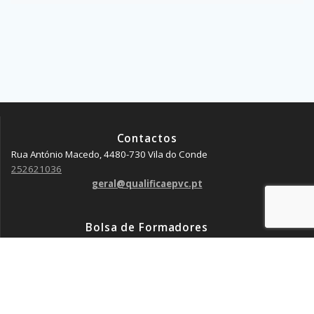
Contactos
Rua António Macedo, 4480-730 Vila do Conde
252621036
geral@qualificaepvc.pt
Bolsa de Formadores
candidaturas@qualificaepvc.pt
Coordenação
coordenacao@qualificaepvc.pt