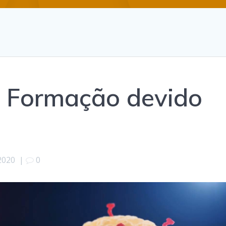
 Formação devido
2020
|
0