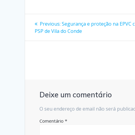
Navegação
Previous
Previous:
Segurança e proteção na EPVC 
post:
de
PSP de Vila do Conde
artigos
Deixe um comentário
O seu endereço de email não será publica
Comentário
*