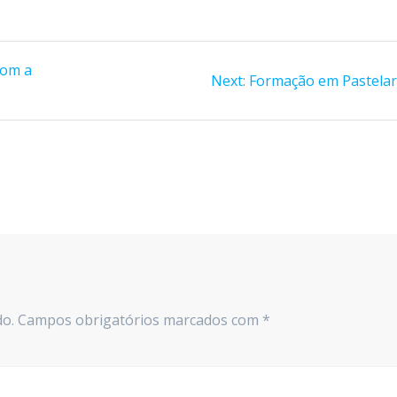
com a
Next
Next:
Formação em Pastelar
post:
do.
Campos obrigatórios marcados com
*