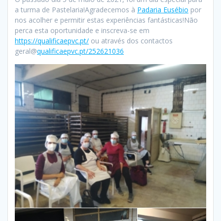
a turma de Pastelaria!Agradecemos à
Padaria Eusébio
por
nos acolher e permitir estas experiências fantásticas!Não
perca esta oportunidade e inscreva-se em
https://qualificaepvc.pt/
ou através dos contactos
geral@
qualificaepvc.pt/252621036