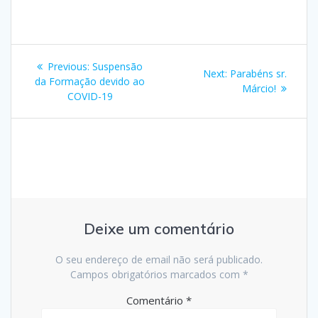
Navegação
Previous
Previous:
Suspensão
Next
Next:
Parabéns sr.
de
post:
da Formação devido ao
post:
Márcio!
COVID-19
artigos
Deixe um comentário
O seu endereço de email não será publicado.
Campos obrigatórios marcados com
*
Comentário
*